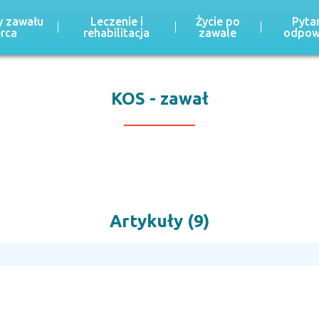
 zawału
Leczenie i
Życie po
Pytan
erca
rehabilitacja
zawale
odpow
KOS - zawał
Artykuły (9)