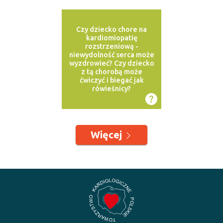
Czy dziecko chore na
kardiomiopatię
rozstrzeniową -
niewydolność serca może
wyzdrowieć? Czy dziecko
z tą chorobą może
ćwiczyć i biegać jak
rówieśnicy?
Więcej