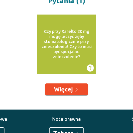
Pytania (1)
Czy przy Xarelto 20 mg
mogę leczyć zęby
stomatologicznie przy
znieczuleniu? Czy to musi
być specjalne
znieczulenie?
Więcej
owa
Nota prawna