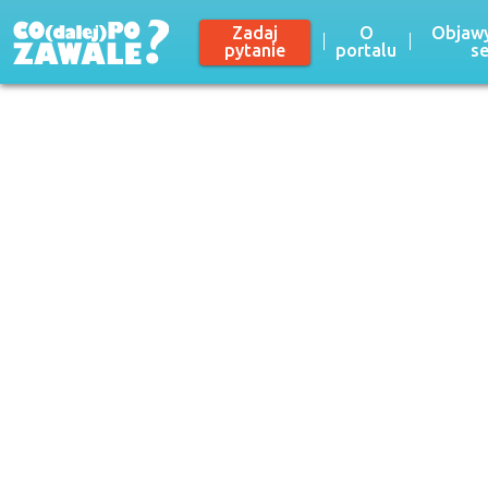
Zadaj
O
Objawy
pytanie
portalu
s