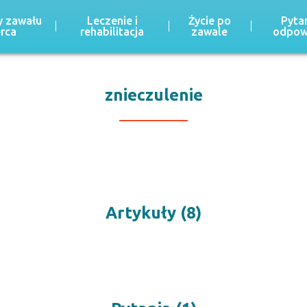
 zawału
Leczenie i
Życie po
Pytan
erca
rehabilitacja
zawale
odpow
znieczulenie
Artykuły (8)