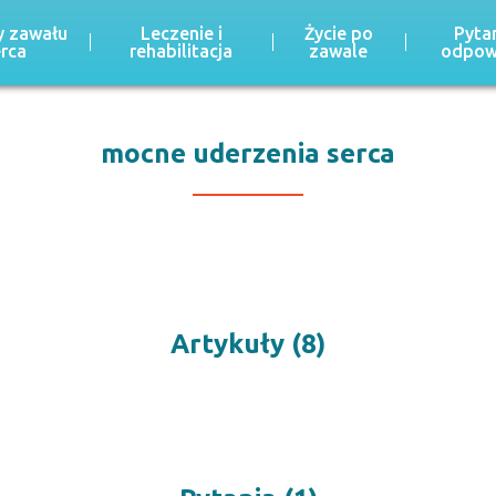
 zawału
Leczenie i
Życie po
Pytan
erca
rehabilitacja
zawale
odpow
mocne uderzenia serca
Artykuły (8)