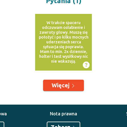
Pytania (1)
W trakcie spaceru
odczuwam osłabienie i
zawroty głowy. Muszę się
położyć i po kilku mocnych
uderzeniach serca
sytuacja się poprawia.
Mam to min. 2x dziennie,
holter i test wysiłkowy nic
nie wskazują.
Więcej
owa
Nota prawna