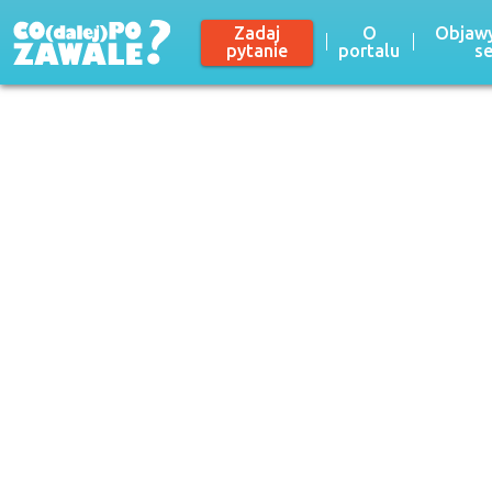
Zadaj
O
Objawy
pytanie
portalu
s