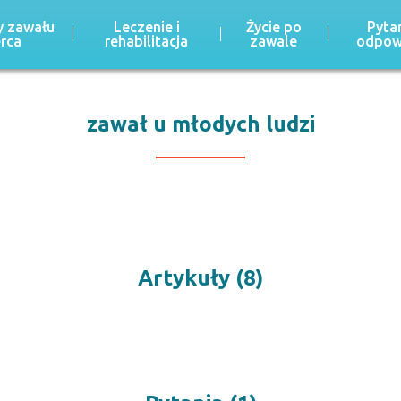
 zawału
Leczenie i
Życie po
Pytan
erca
rehabilitacja
zawale
odpow
zawał u młodych ludzi
Artykuły (8)