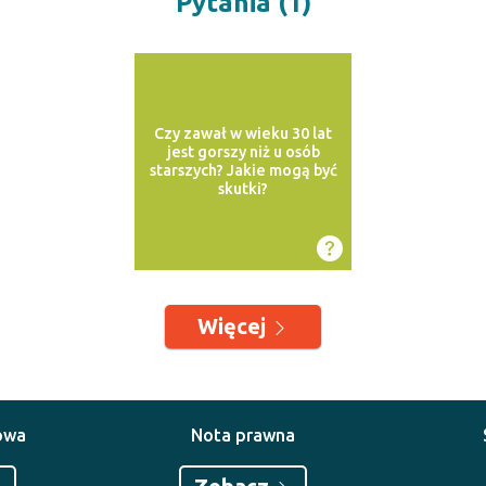
Pytania (1)
Czy zawał w wieku 30 lat
jest gorszy niż u osób
starszych? Jakie mogą być
skutki?
Więcej
owa
Nota prawna