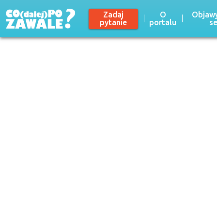
Zadaj
O
Objawy
pytanie
portalu
s