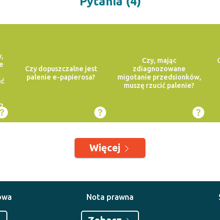
Pytania (4)
,
Czy, mając
e
Czy dopuszczalne jest
zdiagnozowane
palenie e-papierosa?
migotanie przedsionków,
ać
muszę rzucić palenie?
/?
Więcej
owa
Nota prawna