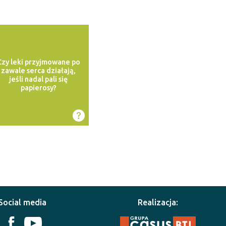
Czy leki przyjmowane po
zawale serca działają,
jeśli nadal pali się
papierosy?
Social media
Realizacja: