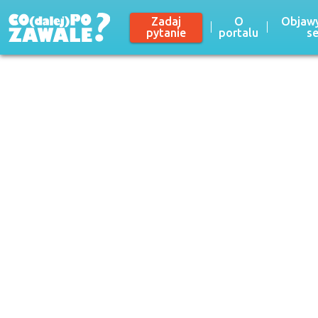
Zadaj
O
Objawy
pytanie
portalu
s