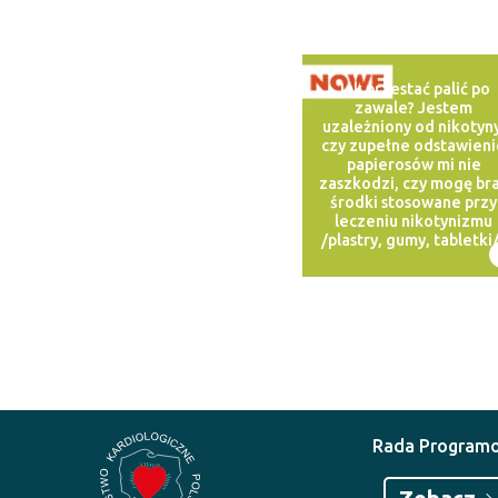
Jak przestać palić po
zawale? Jestem
uzależniony od nikotyny
czy zupełne odstawieni
papierosów mi nie
zaszkodzi, czy mogę br
środki stosowane przy
leczeniu nikotynizmu
/plastry, gumy, tabletki
Rada Program