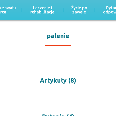
 zawału
Leczenie i
Życie po
Pytan
erca
rehabilitacja
zawale
odpow
palenie
Artykuły (8)