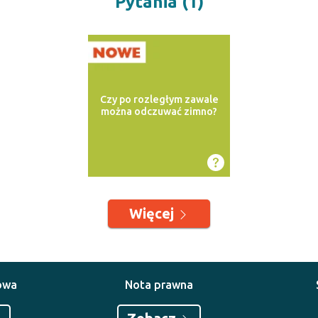
Pytania (1)
Czy po rozległym zawale
można odczuwać zimno?
Więcej
owa
Nota prawna