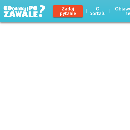
Zadaj
O
Objawy
pytanie
portalu
s