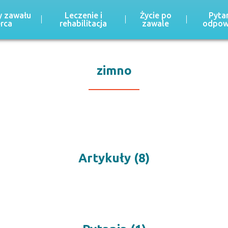
 zawału
Leczenie i
Życie po
Pytan
erca
rehabilitacja
zawale
odpow
zimno
Artykuły (8)