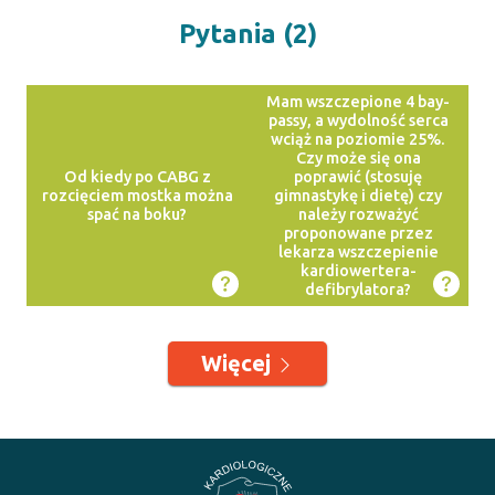
Pytania (2)
Mam wszczepione 4 bay-
passy, a wydolność serca
wciąż na poziomie 25%.
Czy może się ona
Od kiedy po CABG z
poprawić (stosuję
rozcięciem mostka można
gimnastykę i dietę) czy
spać na boku?
należy rozważyć
proponowane przez
lekarza wszczepienie
kardiowertera-
defibrylatora?
Więcej