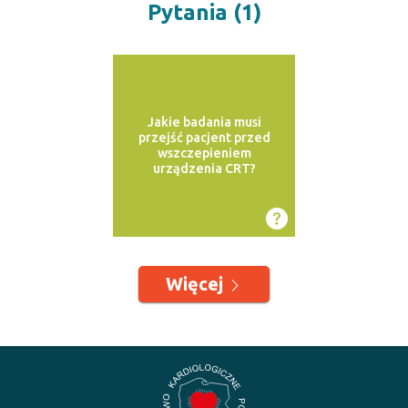
Pytania (1)
Jakie badania musi
przejść pacjent przed
wszczepieniem
urządzenia CRT?
Więcej