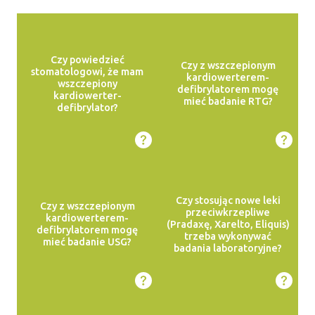
Czy powiedzieć
Czy z wszczepionym
stomatologowi, że mam
kardiowerterem-
wszczepiony
defibrylatorem mogę
kardiowerter-
mieć badanie RTG?
defibrylator?
Czy stosując nowe leki
Czy z wszczepionym
przeciwkrzepliwe
kardiowerterem-
(Pradaxę, Xarelto, Eliquis)
defibrylatorem mogę
trzeba wykonywać
mieć badanie USG?
badania laboratoryjne?