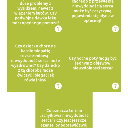
chorego z przewlekłą
duże problemy z
niewydolnością serca
wysiłkiem, nawet z
może być przyczyną
wiązaniem butów. Czy
pojawienia się płynu w
podwójna dawka leku
opłucnej?
moczopędnego pomoże?
Czy dziecko chore na
kardiomiopatię
rozstrzeniową -
Czy nocne poty mogą być
niewydolność serca może
jednym z objawów
wyzdrowieć? Czy dziecko
niewydolności serca?
z tą chorobą może
ćwiczyć i biegać jak
rówieśnicy?
Co oznacza termin
„schyłkowa niewydolność
serca”? Czy jest jeszcze
szansa, by poprawić swój