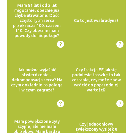
Mam 81 lat i od 2 lat
migotanie, obecnie już
chyba utrwalone. Dość
często rytm serca
Co to jest iwabradyna?
przekracza 100, czasem
110. Czy obecnie mam
powody do niepokoju?
Jak można wyjaśnić
Czy frakcja EF jak się
stwierdzenie -
podniesie troszkę to tak
dekompensacja serca? Na
zostanie, czy może znów
czym dokładnie to polega
wrócić do poprzedniej
i w czym zagraża?
wartości?
Mam powiększone żyły
Czy jednodniowy
szyjne, ale nie mam
zwiększony wysiłek u
obrzęków. Mam bardzo