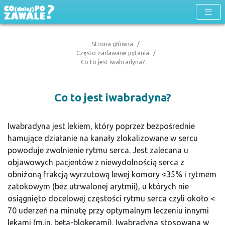
Strona główna
Często zadawane pytania
Co to jest iwabradyna?
Co to jest iwabradyna?
Iwabradyna jest lekiem, który poprzez bezpośrednie
hamujące działanie na kanały zlokalizowane w sercu
powoduje zwolnienie rytmu serca. Jest zalecana u
objawowych pacjentów z niewydolnością serca z
obniżoną frakcją wyrzutową lewej komory ≤35% i rytmem
zatokowym (bez utrwalonej arytmii), u których nie
osiągnięto docelowej częstości rytmu serca czyli około <
70 uderzeń na minutę przy optymalnym leczeniu innymi
lekami (m.in. beta-blokerami). Iwabradyna stosowana w