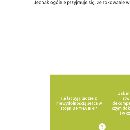
Jednak ogólnie przyjmuje się, że rokowanie w
Jak m
Ile lat żyją ludzie z
stw
niewydolnością serca w
dekompen
stopniu NYHA III-II?
czym dok
i w c