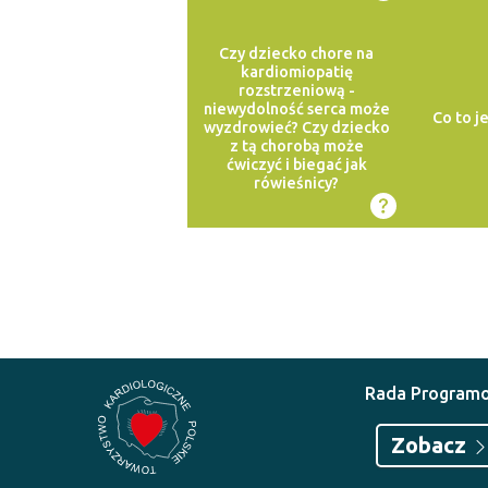
Czy dziecko chore na
kardiomiopatię
rozstrzeniową -
niewydolność serca może
Co to j
wyzdrowieć? Czy dziecko
z tą chorobą może
ćwiczyć i biegać jak
rówieśnicy?
Rada Program
Zobacz