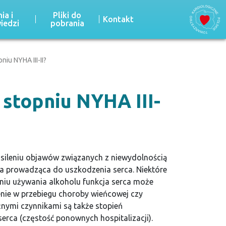
ia i
Pliki do
Kontakt
iedzi
pobrania
niu NYHA III-II?
w stopniu NYHA III-
asileniu objawów związanych z niewydolnością
na prowadząca do uszkodzenia serca. Niektóre
niu używania alkoholu funkcja serca może
enie w przebiegu choroby wieńcowej czy
ymi czynnikami są także stopień
serca (częstość ponownych hospitalizacji).