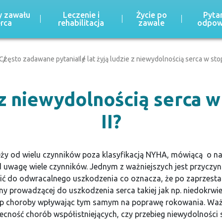
 zawału
Leczenie i
Życie po
Pytan
erca
rehabilitacja
zawale
odpow
Często zadawane pytania
Ile lat żyją ludzie z niewydolnością serca w stop
e z niewydolnością serca 
II?
leży od wielu czynników poza klasyfikacją NYHA, mówiącą o n
od uwagę wiele czynników. Jednym z ważniejszych jest przyczy
ić do odwracalnego uszkodzenia co oznacza, że po zaprzesta
ny prowadzącej do uszkodzenia serca takiej jak np. niedokrwi
 choroby wpływając tym samym na poprawę rokowania. Ważn
becność chorób współistniejących, czy przebieg niewydolności 