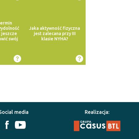
termin
wydolność
Jaka aktywność fizyczna
t jeszcze
jest zalecana przy III
awić swój
klasie NYHA?
Social media
Realizacja: