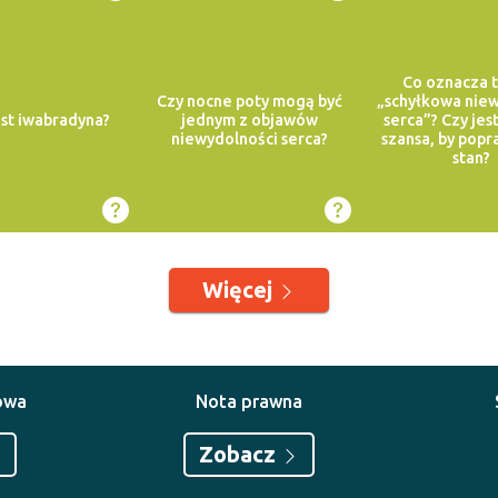
Co oznacza 
Czy nocne poty mogą być
„schyłkowa nie
est iwabradyna?
jednym z objawów
serca”? Czy jes
niewydolności serca?
szansa, by popr
stan?
Więcej
owa
Nota prawna
Zobacz