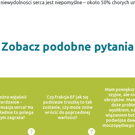
 niewydolności serca jest niepomyślne – około 50% chorych um
Zobacz podobne pytania
Mam powiększo
szyjne, ale n
ożna wyjaśnić
Czy frakcja EF jak się
obrzęków. Mam
ierdzenie -
podniesie troszkę to tak
duże probl
sacja serca? Na
zostanie, czy może znów
wysiłkiem, n
ładnie to polega
wrócić do poprzedniej
wiązaniem but
zym zagraża?
wartości?
podwójna daw
moczopędnego