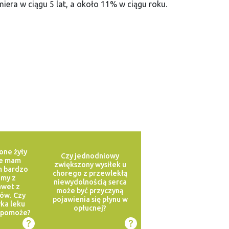
iera w ciągu 5 lat, a około 11% w ciągu roku.
ne żyły
Czy jednodniowy
ie mam
zwiększony wysiłek u
 bardzo
chorego z przewlekłą
emy z
niewydolnością serca
awet z
może być przyczyną
ów. Czy
pojawienia się płynu w
ka leku
opłucnej?
 pomoże?