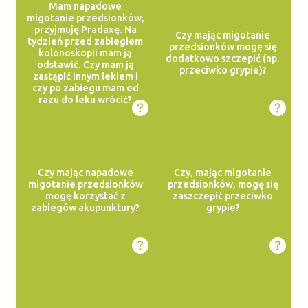
Mam napadowe
migotanie przedsionków,
przyjmuję Pradaxę. Na
Czy mając migotanie
tydzień przed zabiegiem
przedsionków mogę się
kolonoskopii mam ją
dodatkowo szczepić (np.
odstawić. Czy mam ją
przeciwko grypie)?
zastąpić innym lekiem i
czy po zabiegu mam od
razu do leku wrócić?
Czy mając napadowe
Czy, mając migotanie
migotanie przedsionków
przedsionków, mogę się
mogę korzystać z
zaszczepić przeciwko
zabiegów akupunktury?
grypie?