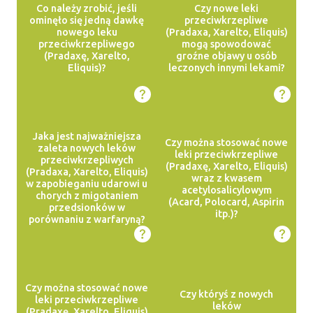
Co należy zrobić, jeśli
Czy nowe leki
ominęło się jedną dawkę
przeciwkrzepliwe
nowego leku
(Pradaxa, Xarelto, Eliquis)
przeciwkrzepliwego
mogą spowodować
(Pradaxę, Xarelto,
groźne objawy u osób
Eliquis)?
leczonych innymi lekami?
Jaka jest najważniejsza
Czy można stosować nowe
zaleta nowych leków
leki przeciwkrzepliwe
przeciwkrzepliwych
(Pradaxę, Xarelto, Eliquis)
(Pradaxa, Xarelto, Eliquis)
wraz z kwasem
w zapobieganiu udarowi u
acetylosalicylowym
chorych z migotaniem
(Acard, Polocard, Aspirin
przedsionków w
itp.)?
porównaniu z warfaryną?
Czy można stosować nowe
Czy któryś z nowych
leki przeciwkrzepliwe
leków
(Pradaxę, Xarelto, Eliquis)