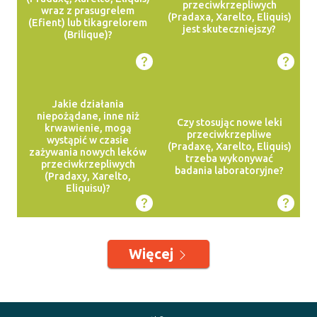
przeciwkrzepliwych
wraz z prasugrelem
(Pradaxa, Xarelto, Eliquis)
(Efient) lub tikagrelorem
jest skuteczniejszy?
(Brilique)?
Jakie działania
niepożądane, inne niż
Czy stosując nowe leki
krwawienie, mogą
przeciwkrzepliwe
wystąpić w czasie
(Pradaxę, Xarelto, Eliquis)
zażywania nowych leków
trzeba wykonywać
przeciwkrzepliwych
badania laboratoryjne?
(Pradaxy, Xarelto,
Eliquisu)?
Więcej