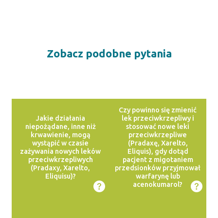
Zobacz podobne pytania
Czy powinno się zmienić
Jakie działania
lek przeciwkrzepliwy i
niepożądane, inne niż
stosować nowe leki
krwawienie, mogą
przeciwkrzepliwe
wystąpić w czasie
(Pradaxę, Xarelto,
zażywania nowych leków
Eliquis), gdy dotąd
przeciwkrzepliwych
pacjent z migotaniem
(Pradaxy, Xarelto,
przedsionków przyjmował
Eliquisu)?
warfarynę lub
acenokumarol?