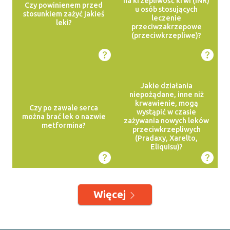
na krzepliwość krwi (INR)
Czy powinienem przed
u osób stosujących
stosunkiem zażyć jakieś
leczenie
leki?
przeciwzakrzepowe
(przeciwkrzepliwe)?
Jakie działania
niepożądane, inne niż
krwawienie, mogą
Czy po zawale serca
wystąpić w czasie
można brać lek o nazwie
zażywania nowych leków
metformina?
przeciwkrzepliwych
(Pradaxy, Xarelto,
Eliquisu)?
Więcej