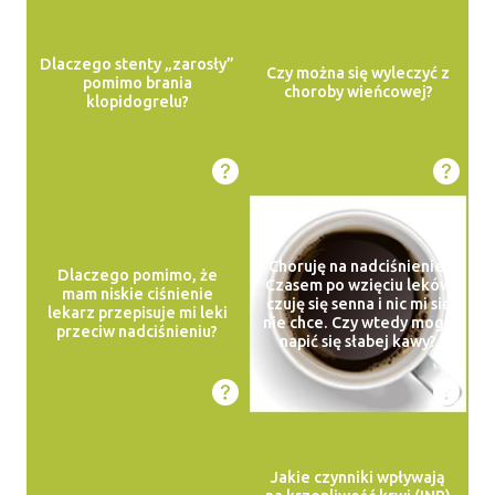
Dlaczego stenty „zarosły”
Czy można się wyleczyć z
pomimo brania
choroby wieńcowej?
klopidogrelu?
Choruję na nadciśnienie.
Dlaczego pomimo, że
Czasem po wzięciu leków
mam niskie ciśnienie
czuję się senna i nic mi się
lekarz przepisuje mi leki
nie chce. Czy wtedy mogę
przeciw nadciśnieniu?
napić się słabej kawy?
Jakie czynniki wpływają