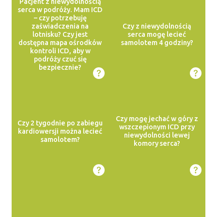
Pacjent z niewydolnością
serca w podróży. Mam ICD
– czy potrzebuję
zaświadczenia na
Czy z niewydolnością
lotnisku? Czy jest
serca mogę lecieć
dostępna mapa ośrodków
samolotem 4 godziny?
kontroli ICD, aby w
podróży czuć się
bezpiecznie?
Czy mogę jechać w góry z
Czy 2 tygodnie po zabiegu
wszczepionym ICD przy
kardiowersji można lecieć
niewydolności lewej
samolotem?
komory serca?