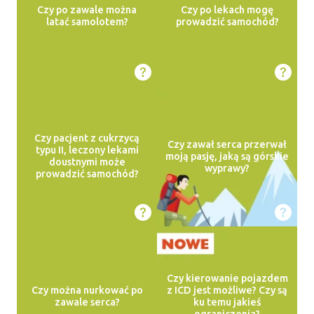
Czy po zawale można
Czy po lekach mogę
latać samolotem?
prowadzić samochód?
Czy pacjent z cukrzycą
Czy zawał serca przerwał
typu II, leczony lekami
moją pasję, jaką są górskie
doustnymi może
wyprawy?
prowadzić samochód?
Czy kierowanie pojazdem
Czy można nurkować po
z ICD jest możliwe? Czy są
zawale serca?
ku temu jakieś