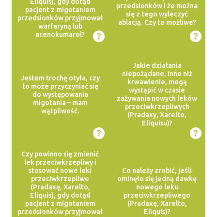
Eliquis), gdy dotąd
przedsionków i że można
pacjent z migotaniem
się z tego wyleczyć
przedsionków przyjmował
ablacją. Czy to możliwe?
warfaryną lub
acenokumarol?
Jakie działania
niepożądane, inne niż
Jestem trochę otyła, czy
krwawienie, mogą
to może przyczyniać się
wystąpić w czasie
do występowania
zażywania nowych leków
migotania – mam
przeciwkrzepliwych
wątpliwość.
(Pradaxy, Xarelto,
Eliquisu)?
Czy powinno się zmienić
lek przeciwkrzepliwy i
stosować nowe leki
Co należy zrobić, jeśli
przeciwkrzepliwe
ominęło się jedną dawkę
(Pradaxę, Xarelto,
nowego leku
Eliquis), gdy dotąd
przeciwkrzepliwego
pacjent z migotaniem
(Pradaxę, Xarelto,
przedsionków przyjmował
Eliquis)?