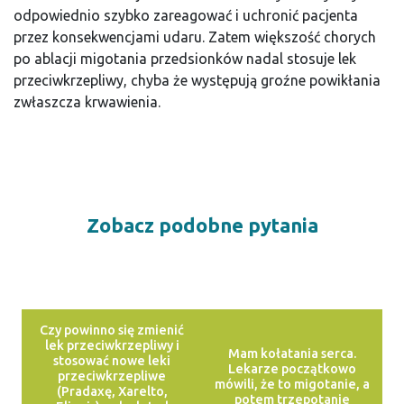
odpowiednio szybko zareagować i uchronić pacjenta
przez konsekwencjami udaru. Zatem większość chorych
po ablacji migotania przedsionków nadal stosuje lek
przeciwkrzepliwy, chyba że występują groźne powikłania
zwłaszcza krwawienia.
Zobacz podobne pytania
Czy powinno się zmienić
lek przeciwkrzepliwy i
Mam kołatania serca.
stosować nowe leki
Lekarze początkowo
przeciwkrzepliwe
mówili, że to migotanie, a
(Pradaxę, Xarelto,
potem trzepotanie