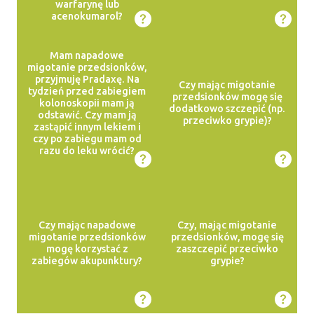
warfarynę lub
acenokumarol?
Mam napadowe
migotanie przedsionków,
przyjmuję Pradaxę. Na
Czy mając migotanie
tydzień przed zabiegiem
przedsionków mogę się
kolonoskopii mam ją
dodatkowo szczepić (np.
odstawić. Czy mam ją
przeciwko grypie)?
zastąpić innym lekiem i
czy po zabiegu mam od
razu do leku wrócić?
Czy mając napadowe
Czy, mając migotanie
migotanie przedsionków
przedsionków, mogę się
mogę korzystać z
zaszczepić przeciwko
zabiegów akupunktury?
grypie?