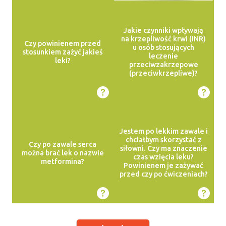
Jakie czynniki wpływają
na krzepliwość krwi (INR)
Czy powinienem przed
u osób stosujących
stosunkiem zażyć jakieś
leczenie
leki?
przeciwzakrzepowe
(przeciwkrzepliwe)?
Jestem po lekkim zawale i
chciałbym skorzystać z
Czy po zawale serca
siłowni. Czy ma znaczenie
można brać lek o nazwie
czas wzięcia leku?
metformina?
Powinienem je zażywać
przed czy po ćwiczeniach?