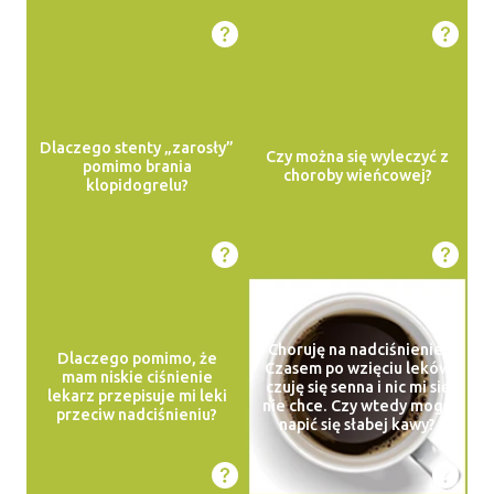
Dlaczego stenty „zarosły”
Czy można się wyleczyć z
pomimo brania
choroby wieńcowej?
klopidogrelu?
Choruję na nadciśnienie.
Dlaczego pomimo, że
Czasem po wzięciu leków
mam niskie ciśnienie
czuję się senna i nic mi się
lekarz przepisuje mi leki
nie chce. Czy wtedy mogę
przeciw nadciśnieniu?
napić się słabej kawy?