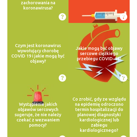
zachorowania na
koronawirusa?
Czym jest koronawirus
Jakie mogą być objawy
wywołujący chorobę
sercowe ciężkiego
COVID 19 i jakie mogą być
przebiegu COVID-19?
objawy?
Co zrobić, gdy ze względu
Wystąpienie jakich
na epidemię odroczono
objawów sercowych
termin hospitalizacji do
sugeruje, że nie należy
planowej diagnostyki
czekać z wezwaniem
kardiologicznej lub
pomocy?
zabiegu
kardiologicznego?