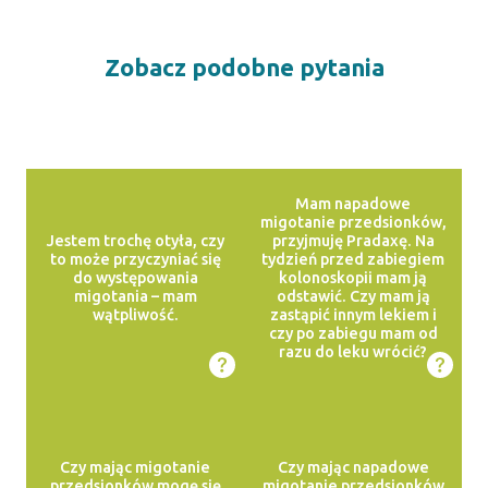
Zobacz podobne pytania
Mam napadowe
migotanie przedsionków,
Jestem trochę otyła, czy
przyjmuję Pradaxę. Na
to może przyczyniać się
tydzień przed zabiegiem
do występowania
kolonoskopii mam ją
migotania – mam
odstawić. Czy mam ją
wątpliwość.
zastąpić innym lekiem i
czy po zabiegu mam od
razu do leku wrócić?
Czy mając migotanie
Czy mając napadowe
przedsionków mogę się
migotanie przedsionków