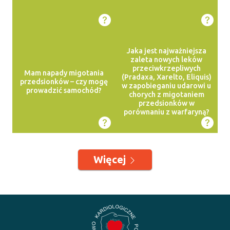
Jaka jest najważniejsza
zaleta nowych leków
przeciwkrzepliwych
Mam napady migotania
(Pradaxa, Xarelto, Eliquis)
przedsionków – czy mogę
w zapobieganiu udarowi u
prowadzić samochód?
chorych z migotaniem
przedsionków w
porównaniu z warfaryną?
Więcej