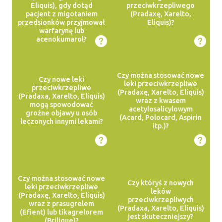
Eliquis), gdy dotąd
przeciwkrzepliwego
pacjent z migotaniem
(Pradaxę, Xarelto,
przedsionków przyjmował
Eliquis)?
warfarynę lub
acenokumarol?
Czy można stosować nowe
Czy nowe leki
leki przeciwkrzepliwe
przeciwkrzepliwe
(Pradaxę, Xarelto, Eliquis)
(Pradaxa, Xarelto, Eliquis)
wraz z kwasem
mogą spowodować
acetylosalicylowym
groźne objawy u osób
(Acard, Polocard, Aspirin
leczonych innymi lekami?
itp.)?
Czy można stosować nowe
Czy któryś z nowych
leki przeciwkrzepliwe
leków
(Pradaxę, Xarelto, Eliquis)
przeciwkrzepliwych
wraz z prasugrelem
(Pradaxa, Xarelto, Eliquis)
(Efient) lub tikagrelorem
jest skuteczniejszy?
(Brilique)?