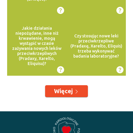
Jakie działania
niepożądane, inne niż
Czy stosując nowe leki
krwawienie, mogą
przeciwkrzepliwe
wystąpić w czasie
(Pradaxę, Xarelto, Eliquis)
zażywania nowych leków
trzeba wykonywać
przeciwkrzepliwych
badania laboratoryjne?
(Pradaxy, Xarelto,
Eliquisu)?
Więcej