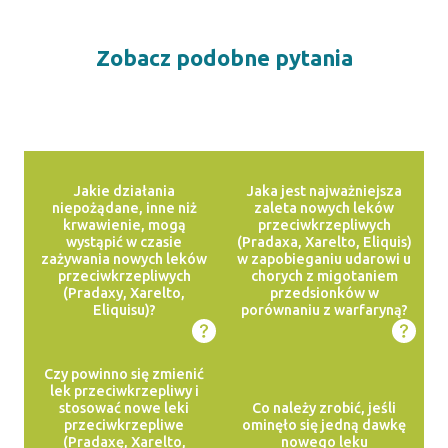
Zobacz podobne pytania
Jakie działania
Jaka jest najważniejsza
niepożądane, inne niż
zaleta nowych leków
krwawienie, mogą
przeciwkrzepliwych
wystąpić w czasie
(Pradaxa, Xarelto, Eliquis)
zażywania nowych leków
w zapobieganiu udarowi u
przeciwkrzepliwych
chorych z migotaniem
(Pradaxy, Xarelto,
przedsionków w
Eliquisu)?
porównaniu z warfaryną?
Czy powinno się zmienić
lek przeciwkrzepliwy i
stosować nowe leki
Co należy zrobić, jeśli
przeciwkrzepliwe
ominęło się jedną dawkę
(Pradaxę, Xarelto,
nowego leku