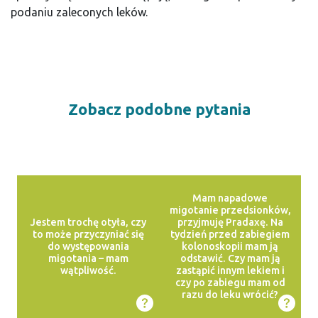
podaniu zaleconych leków.
Zobacz podobne pytania
Mam napadowe
migotanie przedsionków,
Jestem trochę otyła, czy
przyjmuję Pradaxę. Na
to może przyczyniać się
tydzień przed zabiegiem
do występowania
kolonoskopii mam ją
migotania – mam
odstawić. Czy mam ją
wątpliwość.
zastąpić innym lekiem i
czy po zabiegu mam od
razu do leku wrócić?