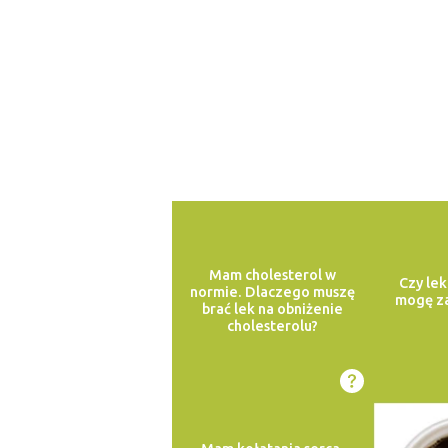
Mam cholesterol w
Czy lek
normie. Dlaczego muszę
mogę za
brać lek na obniżenie
cholesterolu?