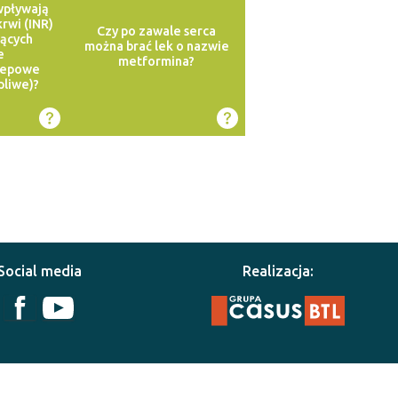
 wpływają
rwi (INR)
Czy po zawale serca
jących
można brać lek o nazwie
e
metformina?
zepowe
pliwe)?
Social media
Realizacja: