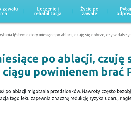
 zawału
Leczenie i
Życie po
Pytan
erca
rehabilitacja
zawale
odpow
ytania
Jestem cztery miesiące po ablacji, czuję się dobrze, czy w dalsz
esiące po ablacji, czuję 
 ciągu powinienem brać 
ież po ablacji migotania przedsionków. Nawroty często bezob
uacja tego leku zapewnia znaczną redukcję ryzyka udaru, nag