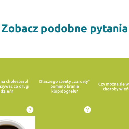
Zobacz podobne pytania
 na cholesterol
Dlaczego stenty „zarosły”
Czy można się w
żywać co drugi
pomimo brania
choroby wień
dzień?
klopidogrelu?