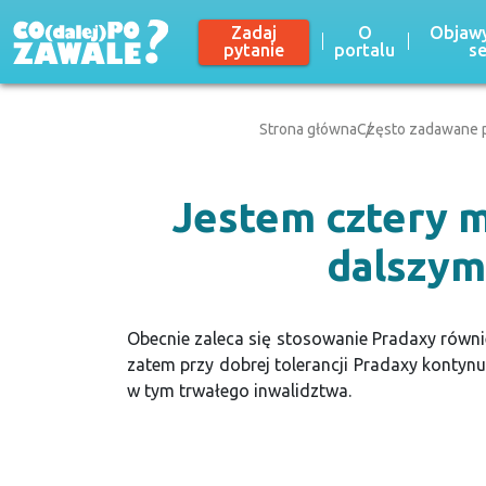
Zadaj
O
Objawy
pytanie
portalu
s
Strona główna
Często zadawane p
Jestem cztery mi
dalszym
Obecnie zaleca się stosowanie Pradaxy równ
zatem przy dobrej tolerancji Pradaxy kontyn
w tym trwałego inwalidztwa.