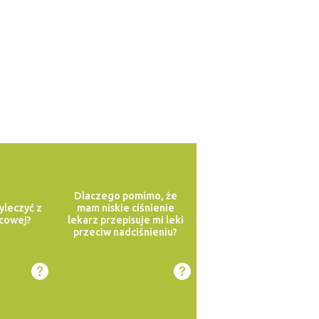
Dlaczego pomimo, że
yleczyć z
mam niskie ciśnienie
cowej?
lekarz przepisuje mi leki
przeciw nadciśnieniu?