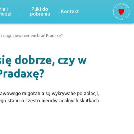
ia i
Pliki do
Kontakt
iedzi
pobrania
ym ciągu powinienem brać Pradaxę?
się dobrze, czy w
Pradaxę?
jawowego migotania są wykrywane po ablacji,
łego stanu o często nieodwracalnych skutkach