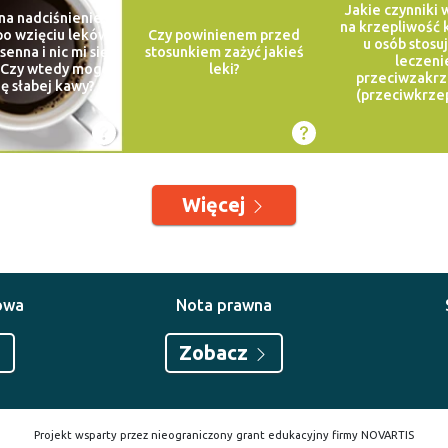
Jakie czynniki
na nadciśnienie.
na krzepliwość k
o wzięciu leków
Czy powinienem przed
u osób stosu
 senna i nic mi się
stosunkiem zażyć jakieś
leczeni
. Czy wtedy mogę
leki?
przeciwzakr
ię słabej kawy?
(przeciwkrze
Więcej
owa
Nota prawna
Zobacz
Projekt wsparty przez nieograniczony grant edukacyjny firmy NOVARTIS