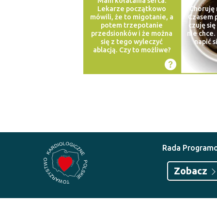
Mam kołatania serca.
Lekarze początkowo
Choruję 
mówili, że to migotanie, a
Czasem p
potem trzepotanie
czuję się
przedsionków i że można
nie chce
się z tego wyleczyć
napić s
ablacją. Czy to możliwe?
Rada Program
Zobacz