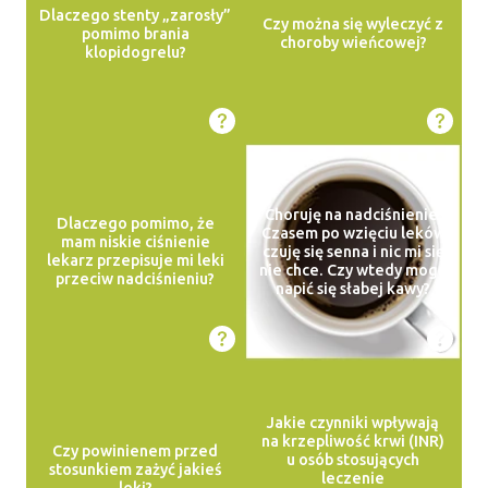
Dlaczego stenty „zarosły”
Czy można się wyleczyć z
pomimo brania
choroby wieńcowej?
klopidogrelu?
Choruję na nadciśnienie.
Dlaczego pomimo, że
Czasem po wzięciu leków
mam niskie ciśnienie
czuję się senna i nic mi się
lekarz przepisuje mi leki
nie chce. Czy wtedy mogę
przeciw nadciśnieniu?
napić się słabej kawy?
Jakie czynniki wpływają
na krzepliwość krwi (INR)
Czy powinienem przed
u osób stosujących
stosunkiem zażyć jakieś
leczenie
leki?