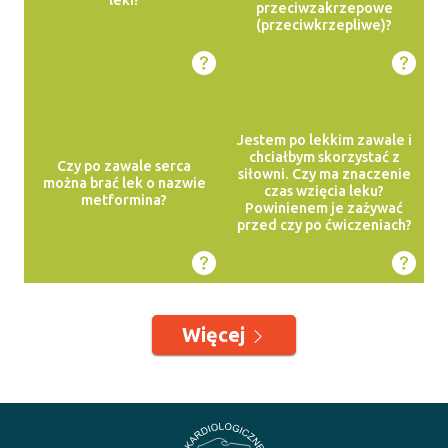
przeciwzakrzepowe
(przeciwkrzepliwe)?
Jestem po lekkim zawale i
chciałbym skorzystać z
Czy po zawale serca
siłowni. Czy ma znaczenie
można brać lek o nazwie
czas wzięcia leku?
metformina?
Powinienem je zażywać
przed czy po ćwiczeniach?
Więcej