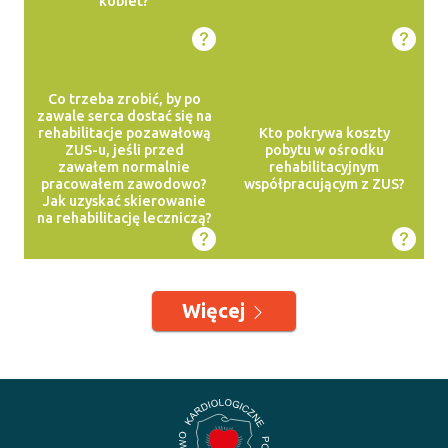
kobiet?
Co trzeba zrobić, by po
zawale serca dostać się na
rehabilitacje pozawałową
Kto pokrywa koszty
ZUS-u, jeśli przed
pobytu w ośrodku
zawałem normalnie
rehabilitacyjnym
pracowałem zawodowo?
współpracującym z ZUS?
Jak uzyskać skierowanie
na rehabilitację leczniczą?
Więcej