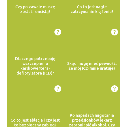
Czy po zawale muszę
Co to jest nagłe
zostać rencistą?
zatrzymanie krążenia?
Dlaczego potrzebuję
wszczepienia
Skąd mogę mieć pewność,
kardiowertera-
że mój ICD mnie uratuje?
defibrylatora (ICD)?
Po napadach migotania
Co to jest ablacja i czy jest
przedsionków lekarz
to bezpieczny zabieg?
zabronił pić alkohol. Czy