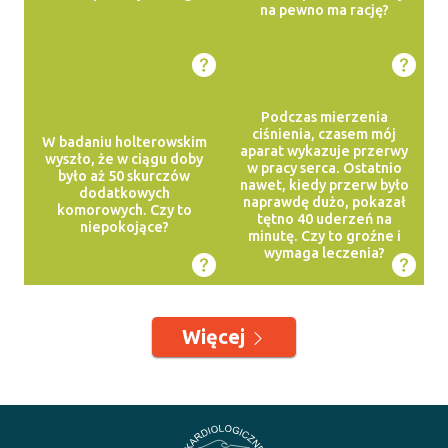
na pewno ma rację?
Podczas mierzenia
ciśnienia, czasem mój
W badaniu holterowskim
aparat wykazuje przerwy
wyszło, że w ciągu doby
w pracy serca. Ostatnio
było aż 50 skurczów
nawet, kiedy przerw było
dodatkowych
naprawdę dużo, pokazał
komorowych. Czy to
tętno 40 uderzeń na
niepokojące?
minutę. Czy to groźne i
wymaga leczenia?
Więcej