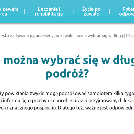
 zawału
Leczenie i
Życie po
Pytan
erca
rehabilitacja
zawale
odpow
ęsto zadawane pytania
Kiedy po zawale można wybrać się w długą (10-g
 można wybrać się w dłu
podróż?
piły powikłania zwykle mogą podróżować samolotem kilka tyg
 informację o przebytej chorobie oraz o przyjmowanych lekach,
ych i znacznego pośpiechu. Dlatego też, ważne jest odpowied