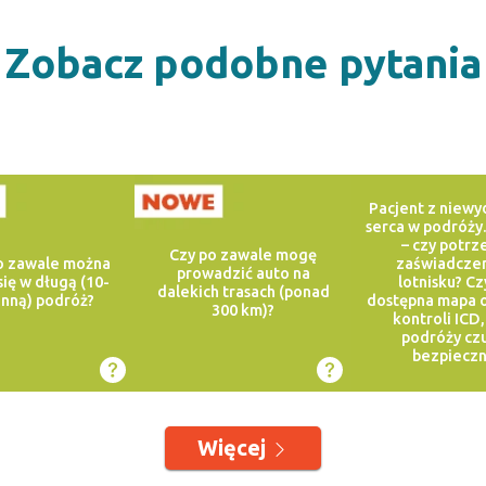
Zobacz podobne pytania
Pacjent z niewy
serca w podróży
– czy potrz
Czy po zawale mogę
o zawale można
zaświadczen
prowadzić auto na
się w długą (10-
lotnisku? Cz
dalekich trasach (ponad
nną) podróż?
dostępna mapa 
300 km)?
kontroli ICD,
podróży czu
bezpieczn
Więcej