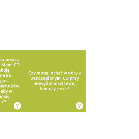
dolnością
. Mam ICD
ebuję
Czy mogę jechać w góry z
ia na
wszczepionym ICD przy
y jest
niewydolności lewej
ośrodków
komory serca?
 aby w
ć się
ie?