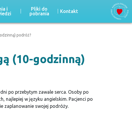
ia i
Pliki do
Kontakt
iedzi
pobrania
odzinną) podróż?
gą (10-godzinną)
odni po przebytym zawale serca. Osoby po
 najlepiej w języku angielskim. Pacjenci po
nie zaplanowanie swojej podróży.