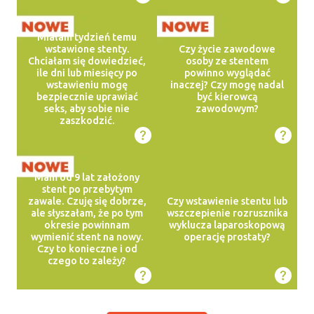
Miałam tydzień temu
wstawione stenty.
Czy życie zawodowe
Chciałam się dowiedzieć,
osoby ze stentem
ile dni lub miesięcy po
powinno wyglądać
wstawieniu mogę
inaczej? Czy mogę nadal
bezpiecznie uprawiać
być kierowcą
seks, aby sobie nie
zawodowym?
zaszkodzić.
Mam od 9 lat założony
stent po przebytym
zawale. Czuję się dobrze,
Czy wstawienie stentu lub
ale słyszałam, że po tym
wszczepienie rozrusznika
okresie powinnam
wyklucza laparoskopową
wymienić stent na nowy.
operację prostaty?
Czy to konieczne i od
czego to zależy?