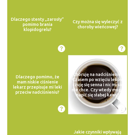
Dlaczego stenty „zarosły”
Czy można się wyleczyć z
pomimo brania
choroby wieńcowej?
klopidogrelu?
Choruję na nadciśnienie.
Dlaczego pomimo, że
Czasem po wzięciu leków
mam niskie ciśnienie
czuję się senna i nic mi się
lekarz przepisuje mi leki
nie chce. Czy wtedy mogę
przeciw nadciśnieniu?
napić się słabej kawy?
Jakie czynniki wpływają