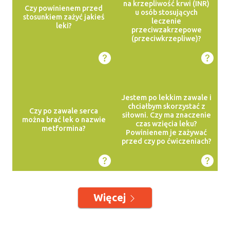
na krzepliwość krwi (INR)
Czy powinienem przed
u osób stosujących
stosunkiem zażyć jakieś
leczenie
leki?
przeciwzakrzepowe
(przeciwkrzepliwe)?
Jestem po lekkim zawale i
chciałbym skorzystać z
Czy po zawale serca
siłowni. Czy ma znaczenie
można brać lek o nazwie
czas wzięcia leku?
metformina?
Powinienem je zażywać
przed czy po ćwiczeniach?
Więcej