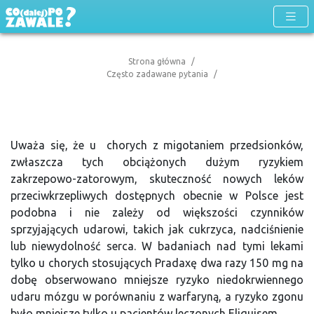
Strona główna
Często zadawane pytania
Uważa się, że u chorych z migotaniem przedsionków,
zwłaszcza tych obciążonych dużym ryzykiem
zakrzepowo-zatorowym, skuteczność nowych leków
przeciwkrzepliwych dostępnych obecnie w Polsce jest
podobna i nie zależy od większości czynników
sprzyjających udarowi, takich jak cukrzyca, nadciśnienie
lub niewydolność serca. W badaniach nad tymi lekami
tylko u chorych stosujących Pradaxę dwa razy 150 mg na
dobę obserwowano mniejsze ryzyko niedokrwiennego
udaru mózgu w porównaniu z warfaryną, a ryzyko zgonu
było mniejsze tylko u pacjentów leczonych Eliquisem.