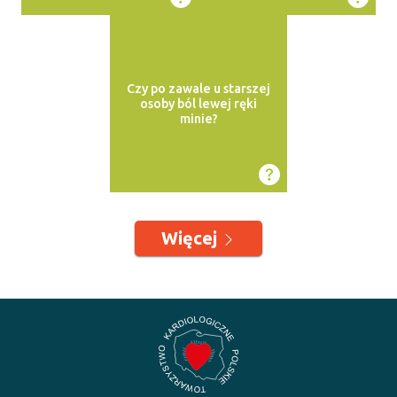
Czy po zawale u starszej
osoby ból lewej ręki
minie?
Więcej