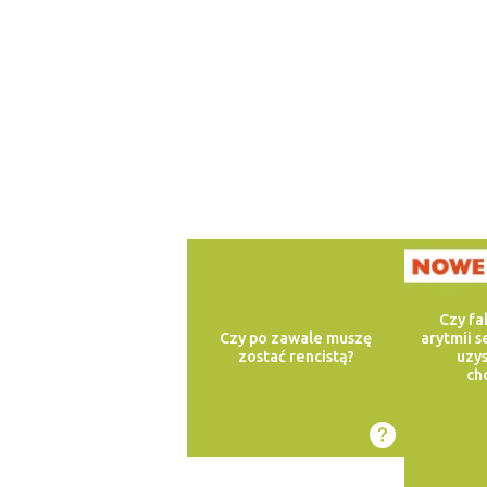
Czy fa
Czy po zawale muszę
arytmii 
zostać rencistą?
uzys
ch