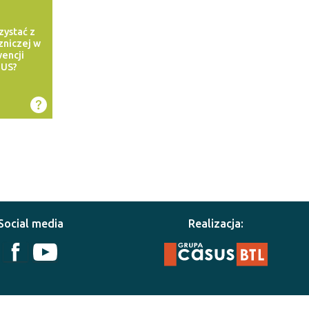
zystać z
czniczej w
encji
ZUS?
Social media
Realizacja: