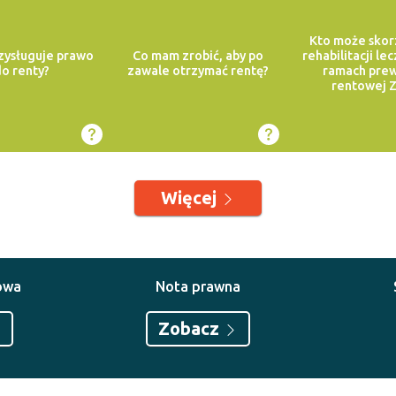
Kto może skor
zysługuje prawo
Co mam zrobić, aby po
rehabilitacji le
o renty?
zawale otrzymać rentę?
ramach prew
rentowej 
Więcej
owa
Nota prawna
Zobacz