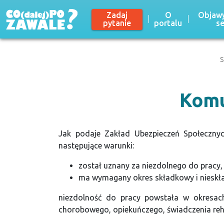
Zadaj
O
Objawy
pytanie
portalu
s
S
Komu
Jak podaje Zakład Ubezpieczeń Społecznych
następujące warunki:
został uznany za niezdolnego do pracy,
ma wymagany okres składkowy i nieskł
niezdolność do pracy powstała w okresach 
chorobowego, opiekuńczego, świadczenia rehab