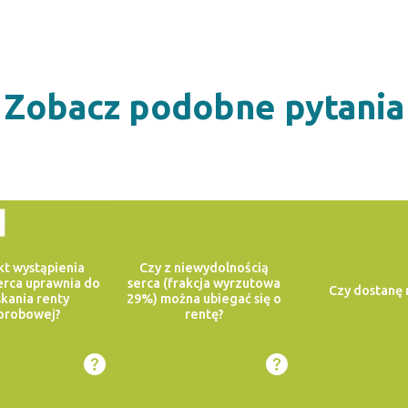
Zobacz podobne pytania
kt wystąpienia
Czy z niewydolnością
serca uprawnia do
serca (frakcja wyrzutowa
Czy dostanę 
kania renty
29%) można ubiegać się o
orobowej?
rentę?