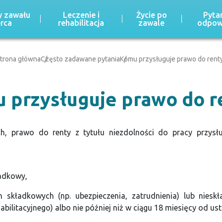
 zawału
Leczenie i
Życie po
Pytan
erca
rehabilitacja
zawale
odpow
trona główna
Często zadawane pytania
Komu przysługuje prawo do rent
 przysługuje prawo do r
, prawo do renty z tytułu niezdolności do pracy przysłu
adkowy,
składkowych (np. ubezpieczenia, zatrudnienia) lub nieskł
ilitacyjnego) albo nie później niż w ciągu 18 miesięcy od ust