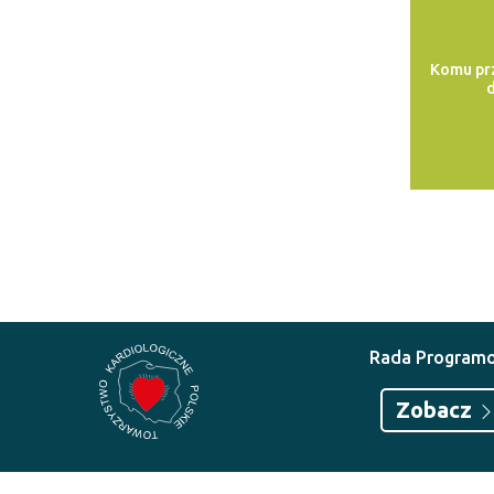
Komu pr
d
Rada Program
Zobacz