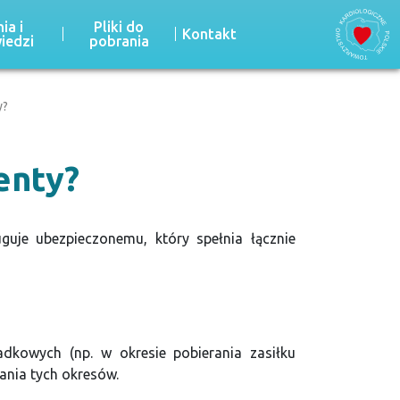
ia i
Pliki do
Kontakt
iedzi
pobrania
y?
enty?
guje ubezpieczonemu, który spełnia łącznie
adkowych (np. w okresie pobierania zasiłku
ania tych okresów.