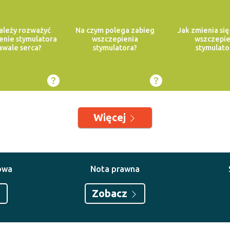
ależy rozważyć
Na czym polega zabieg
Jak zmienia się
enie stymulatora
wszczepienia
wszczepie
awale serca?
stymulatora?
stymulato
Więcej
owa
Nota prawna
Zobacz