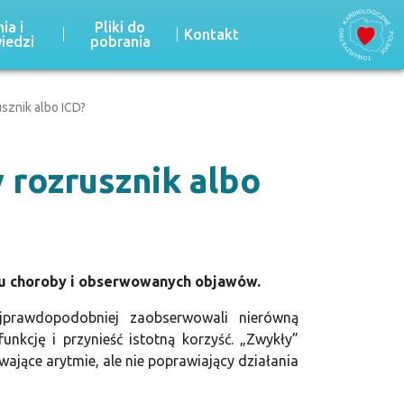
ia i
Pliki do
Kontakt
iedzi
pobrania
sznik albo ICD?
 rozrusznik albo
gu choroby i obserwowanych objawów.
ajprawdopodobniej zaobserwowali nierówną
nkcję i przynieść istotną korzyść. „Zwykły”
wające arytmie, ale nie poprawiający działania