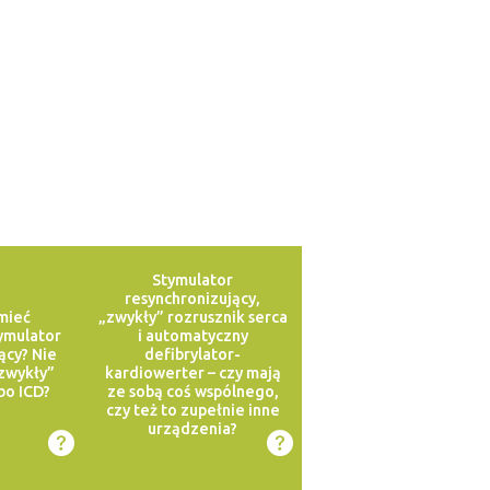
Stymulator
resynchronizujący,
mieć
„zwykły” rozrusznik serca
ymulator
i automatyczny
ący? Nie
defibrylator-
„zwykły”
kardiowerter – czy mają
bo ICD?
ze sobą coś wspólnego,
czy też to zupełnie inne
urządzenia?