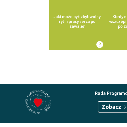
Jaki może być zbyt wolny
Kiedy n
rytm pracy serca po
wszczepi
zawale?
po z
Rada Program
Zobacz