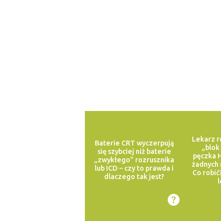
Lekarz r
Baterie CRT wyczerpują
„blok
się szybciej niż baterie
pęczka H
„zwykłego” rozrusznika
żadnych 
lub ICD – czy to prawda i
Co robić
dlaczego tak jest?
l