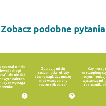
Zobacz podobne pytania
ozpoznał u mnie
Zdarzają mi się
Czy muszę 
 lewej odnogi
zasłabnięcia i utraty
wszczepiony st
isa”, ale nie dał
równowagi. Czy muszę
resynchronizuj
nowych zaleceń.
mieć wszczepiony
wystarczy mi 
? Czy to wymaga
rozrusznik serca?
rozrusznik, al
eczenia?