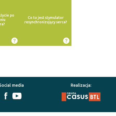
 życie po
Co to jest stymulator
niu
resynchronizujący serca?
ra?
Social media
Realizacja: