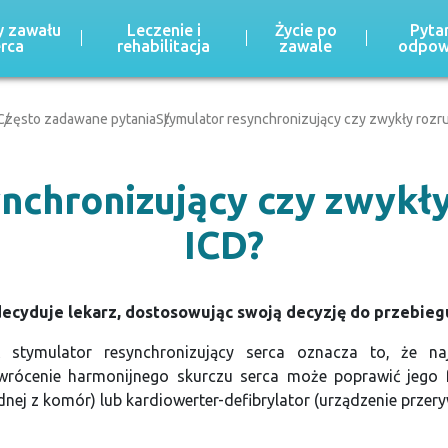
 zawału
Leczenie i
Życie po
Pytan
erca
rehabilitacja
zawale
odpow
Często zadawane pytania
Stymulator resynchronizujący czy zwykły rozru
nchronizujący czy zwykły
ICD?
 decyduje lekarz, dostosowując swoją decyzję do przebie
pić stymulator resynchronizujący serca oznacza to, że n
wrócenie harmonijnego skurczu serca może poprawić jego fu
dnej z komór) lub kardiowerter-defibrylator (urządzenie przery