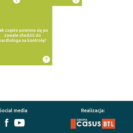
ak często powinno się po
zawale chodzić do
kardiologa na kontrolę?
Social media
Realizacja: