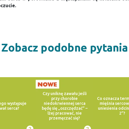
oczucie.
Zobacz podobne pytania
Czy uniknę zawału jeśli
przy chorobie
Co oznacza term
ego występuje
niedokrwiennej serca
mięśnia serco
wał serca?
będę się „oszczędzać” –
uniesienia odcin
lżej pracować, nie
2”?
przemęczać się?