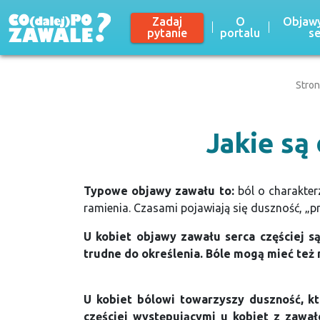
Zadaj
O
Objawy
pytanie
portalu
s
Stro
Jakie są
Typowe objawy zawału to:
ból o charakter
ramienia. Czasami pojawiają się duszność, „pr
U kobiet objawy zawału serca częściej s
trudne do określenia. Bóle mogą mieć też 
U kobiet bólowi towarzyszy duszność, k
częściej występującymi u kobiet z zawał