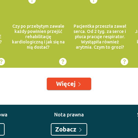
Czy po przebytym zawale
Pacjentka przeszła zawał
każdy powinien przejść
serca. Od 2 tyg. za serce i
J
ć
rehabilitację
płuca pracuje respirator.
?
kardiologiczną i jak się na
Wystąpiła również
nią dostać?
arytmia. Czym to grozi?
Więcej
owa
Nota prawna
Zobacz