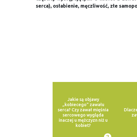
serca), osłabienie, męczliwość, złe samop
Jakie są objawy
„kobiecego" zawału
serca? Czy zawał mięśnia
Dlacz
sercowego wygląda
za
inaczej u mężczyzn niż u
kobiet?