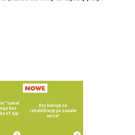
in "zawał
Kto kieruje na
wego bez
rehabilitację po zawale
ka ST typ
serca?