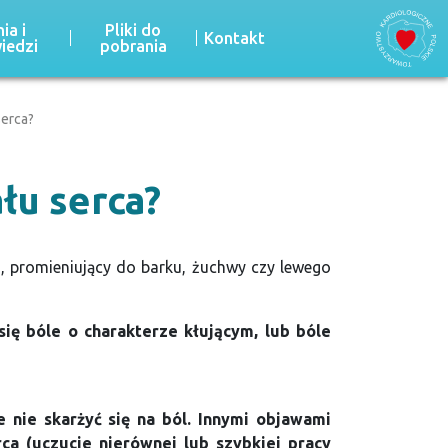
ia i
Pliki do
Kontakt
iedzi
pobrania
serca?
łu serca?
m, promieniujący do barku, żuchwy czy lewego
ię bóle o charakterze kłującym, lub bóle
nie skarżyć się na ból. Innymi objawami
ca (uczucie nierównej lub szybkiej pracy