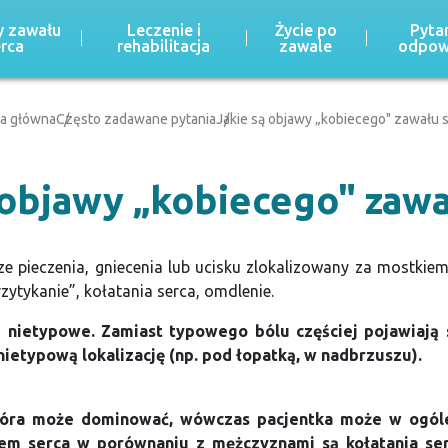
 zawału
Leczenie i
Życie po
Pytan
erca
rehabilitacja
zawale
odpow
na główna
Często zadawane pytania
Jakie są objawy „kobiecego" zawału 
 objawy „kobiecego" zawa
ze pieczenia, gniecenia lub ucisku zlokalizowany za mostkie
zytykanie”, kołatania serca, omdlenie.
ą nietypowe. Zamiast typowego bólu częściej pojawiają s
nietypową lokalizację (np. pod łopatką, w nadbrzuszu).
tóra może dominować, wówczas pacjentka może w ogóle 
em serca w porównaniu z mężczyznami są kołatania ser