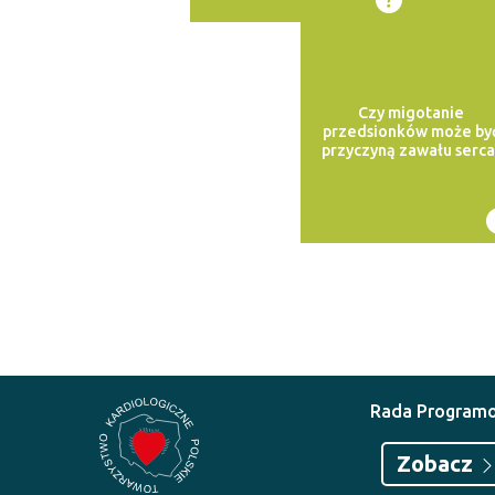
Czy migotanie
przedsionków może by
przyczyną zawału serca
Rada Program
Zobacz