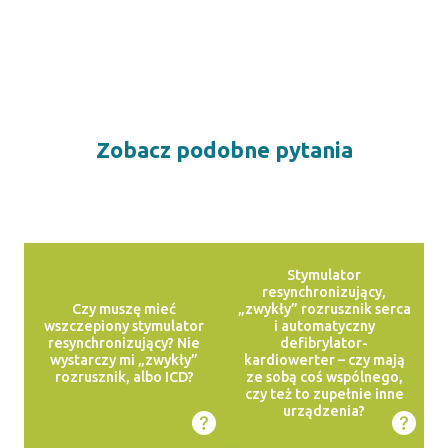
Zobacz podobne pytania
Stymulator
resynchronizujący,
Czy muszę mieć
„zwykły” rozrusznik serca
wszczepiony stymulator
i automatyczny
resynchronizujący? Nie
defibrylator-
wystarczy mi „zwykły”
kardiowerter – czy mają
rozrusznik, albo ICD?
ze sobą coś wspólnego,
czy też to zupełnie inne
urządzenia?