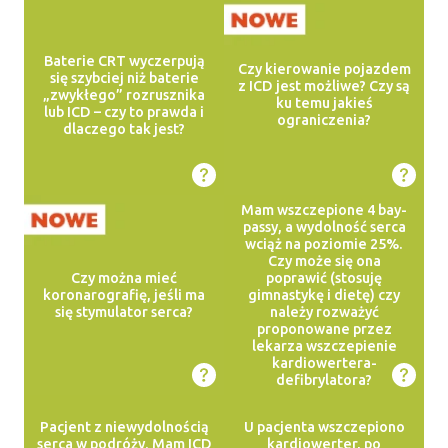
Baterie CRT wyczerpują
Czy kierowanie pojazdem
się szybciej niż baterie
z ICD jest możliwe? Czy są
„zwykłego” rozrusznika
ku temu jakieś
lub ICD – czy to prawda i
ograniczenia?
dlaczego tak jest?
Mam wszczepione 4 bay-
passy, a wydolność serca
wciąż na poziomie 25%.
Czy może się ona
Czy można mieć
poprawić (stosuję
koronarografię, jeśli ma
gimnastykę i dietę) czy
się stymulator serca?
należy rozważyć
proponowane przez
lekarza wszczepienie
kardiowertera-
defibrylatora?
Pacjent z niewydolnością
U pacjenta wszczepiono
serca w podróży. Mam ICD
kardiowerter, po