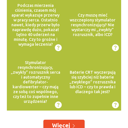
Podczas mierzenia
ciśnienia, czasem mój
aparat wykazuje przerwy
Czy muszę mieć
w pracy serca. Ostatnio
wszczepiony stymulator
nawet, kiedy przerw było
resynchronizujący? Nie
naprawdę dużo, pokazał
wystarczy mi „zwykły”
tętno 40 uderzeń na
rozrusznik, albo ICD?
minutę. Czy to groźne i
wymaga leczenia?
Stymulator
resynchronizujący,
„zwykły” rozrusznik serca
Baterie CRT wyczerpują
i automatyczny
się szybciej niż baterie
defibrylator-
„zwykłego” rozrusznika
kardiowerter – czy mają
lub ICD – czy to prawda i
ze sobą coś wspólnego,
dlaczego tak jest?
czy też to zupełnie inne
urządzenia?
Więcej