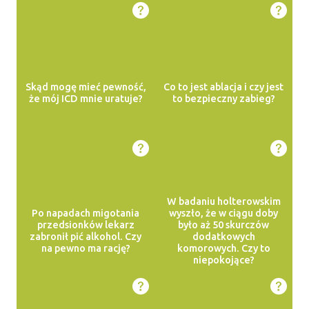
Skąd mogę mieć pewność,
Co to jest ablacja i czy jest
że mój ICD mnie uratuje?
to bezpieczny zabieg?
W badaniu holterowskim
Po napadach migotania
wyszło, że w ciągu doby
przedsionków lekarz
było aż 50 skurczów
zabronił pić alkohol. Czy
dodatkowych
na pewno ma rację?
komorowych. Czy to
niepokojące?