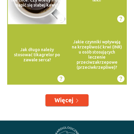
napić się słabej kawy?
Jakie czynniki wpływają
na krzepliwość krwi (INR)
Jak długo należy
u osób stosujących
stosować tikagrelor po
leczenie
zawale serca?
przeciwzakrzepowe
(przeciwkrzepliwe)?
Więcej