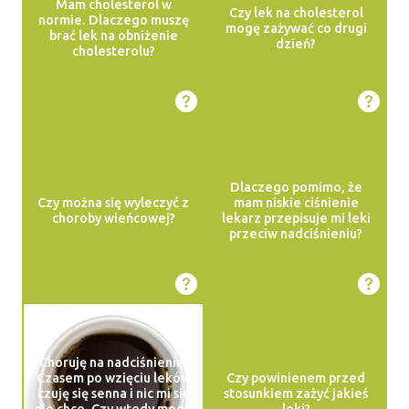
Mam cholesterol w
Czy lek na cholesterol
normie. Dlaczego muszę
mogę zażywać co drugi
brać lek na obniżenie
dzień?
cholesterolu?
Dlaczego pomimo, że
Czy można się wyleczyć z
mam niskie ciśnienie
choroby wieńcowej?
lekarz przepisuje mi leki
przeciw nadciśnieniu?
Choruję na nadciśnienie.
Czasem po wzięciu leków
Czy powinienem przed
czuję się senna i nic mi się
stosunkiem zażyć jakieś
nie chce. Czy wtedy mogę
leki?