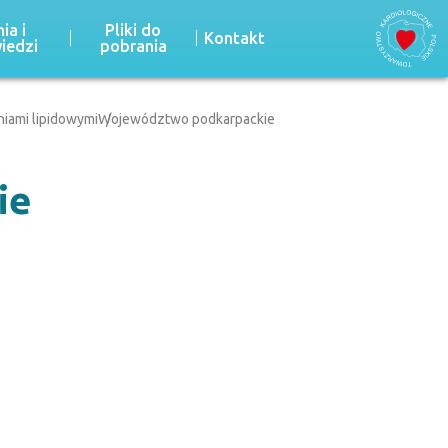
ia i
Pliki do
Kontakt
iedzi
pobrania
niami lipidowymi
Województwo podkarpackie
ie