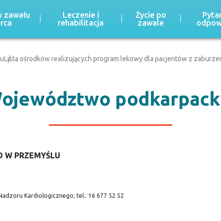
 zawału
Leczenie i
Życie po
Pytan
erca
rehabilitacja
zawale
odpow
lu
Lista ośrodków realizujących program lekowy dla pacjentów z zaburze
ojewództwo podkarpack
IO W PRZEMYŚLU
adzoru Kardiologicznego; tel.: 16 677 52 52