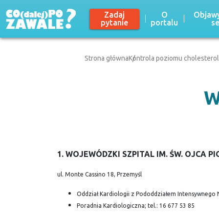
Zadaj
O
Objawy
pytanie
portalu
s
Strona główna
Kontrola poziomu cholestero
W
1. WOJEWÓDZKI SZPITAL IM. ŚW. OJCA P
ul. Monte Cassino 18, Przemyśl
Oddział Kardiologii z Pododdziałem Intensywnego N
Poradnia Kardiologiczna; tel.: 16 677 53 85