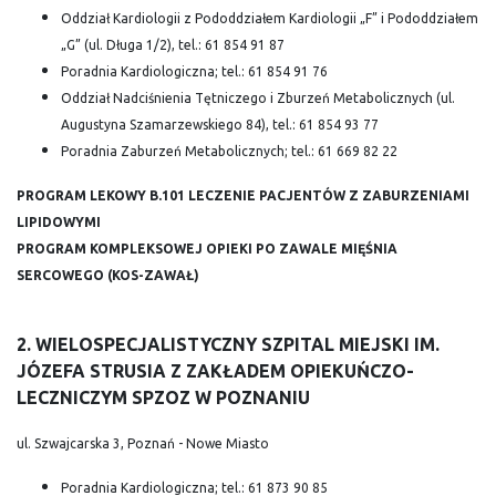
Oddział Kardiologii z Pododdziałem Kardiologii „F” i Pododdziałem
„G” (ul. Długa 1/2), tel.: 61 854 91 87
Poradnia Kardiologiczna; tel.: 61 854 91 76
Oddział Nadciśnienia Tętniczego i Zburzeń Metabolicznych (ul.
Augustyna Szamarzewskiego 84), tel.: 61 854 93 77
Poradnia Zaburzeń Metabolicznych; tel.: 61 669 82 22
PROGRAM LEKOWY B.101 LECZENIE PACJENTÓW Z ZABURZENIAMI
LIPIDOWYMI
PROGRAM KOMPLEKSOWEJ OPIEKI PO ZAWALE MIĘŚNIA
SERCOWEGO (KOS-ZAWAŁ)
2. WIELOSPECJALISTYCZNY SZPITAL MIEJSKI IM.
JÓZEFA STRUSIA Z ZAKŁADEM OPIEKUŃCZO-
LECZNICZYM SPZOZ W POZNANIU
ul. Szwajcarska 3, Poznań - Nowe Miasto
Poradnia Kardiologiczna; tel.: 61 873 90 85